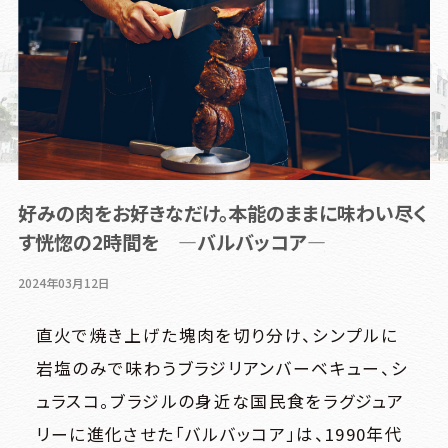
グルメ
フロアマップ
アクセス
LANGUAGE
好みの肉をお好きなだけ。本能のままに味わい尽く
す恍惚の2時間を ―バルバッコア―
2024年03月12日
直火で焼き上げた塊肉を切り分け、シンプルに
フロアマップ
岩塩のみで味わうブラジリアンバーベキュー、シ
7F
フロアマップ
ュラスコ。ブラジルの身近な国民食をラグジュア
レストラン、劇場
6F
リーに進化させた「バルバッコア」は、1990年代
6F
オフィス、ショールーム