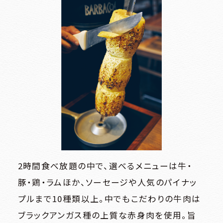
B1
B1
スポーツ、ライフスタイル、カフェ
ファッション、レストラン
B2
B2
レストラン、カフェ
ファッション、グッズ、カフェ、エン
ザ・リッツ・カールトン大阪連絡通路
タテインメント
ハービスホール連絡通路
←
→
ガーデンアべニュー
阪神 大阪梅田駅
阪神 福島駅
（地下通路）
Osaka Metro 西梅田駅
JR 新福島駅
JR 大阪駅
2時間食べ放題の中で、選べるメニューは牛・
豚・鶏・ラムほか、ソーセージや人気のパイナッ
プルまで10種類以上。中でもこだわりの牛肉は
ブラックアンガス種の上質な赤身肉を使用。旨