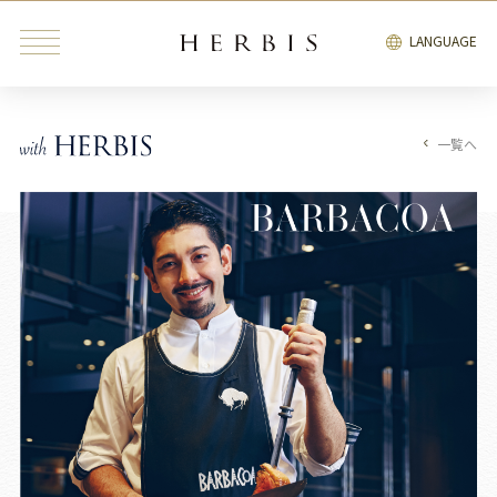
LANGUAGE
一覧へ
みんなが検索中の“トレンドキーワード”
インテリア
雑貨
カフェ
レストラン
ブライダル
ファッション・
ビューティ＆
インテリア
雑貨
リラクゼーション
サービス
エンタテインメント
ブライダル