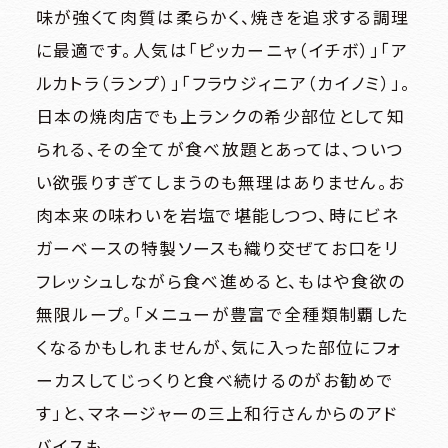
味が強くて肉質は柔らかく、焼きを追求する調理
ショッピングフロア
PLAZA11:00～20:00 ENT11:00～20:00
に最適です。人気は「ピッカーニャ（イチボ）」「ア
レストランフロア
PLAZA11:00～22:30 ENT11:00～23:00
ビューティー＆スクールフロア
ENT11:00～21:00
ルカトラ（ランプ）」「フラウジィニア（カイノミ）」。
※一部店舗により営業時間が異なります。
日本の焼肉店でも上ランクの希少部位として知
お問い合わせ｜TEL：06-6343-7500
（受付時間 10:00～20:00）
られる、その全てが食べ放題とあっては、ついつ
休館日
｜不定休
い欲張りすぎてしまうのも無理はありません。お
肉本来の味わいを岩塩で堪能しつつ、時にビネ
ガーベースの特製ソースも織り交ぜてお口をリ
フレッシュしながら食べ進めると、もはや食欲の
無限ループ。「メニューが豊富で全種類制覇した
くなるかもしれませんが、気に入った部位にフォ
ーカスしてじっくりと食べ続けるのがお勧めで
す」と、マネージャーの三上和行さんからのアド
バイスも。