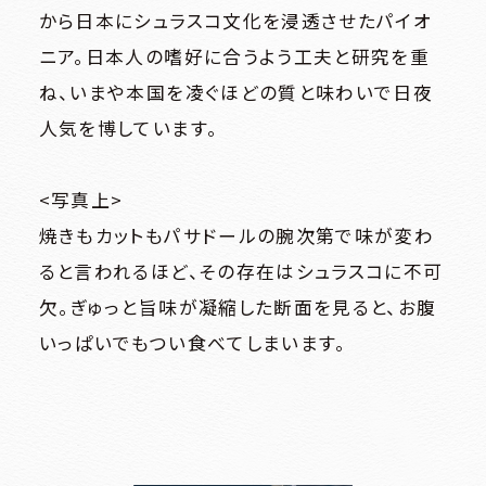
から日本にシュラスコ文化を浸透させたパイオ
ビューティー、リラクゼーション、
スクール
5F
ニア。日本人の嗜好に合うよう工夫と研究を重
オフィス、クリニック
5F
ね、いまや本国を凌ぐほどの質と味わいで日夜
ザ・リッツ・カールトン大阪連絡通路
レストラン
人気を博しています。
4F
4F
ショールーム、クリニック
ファッション、ライフスタイル、ブ
<写真上>
ライダル、カフェ
3F
焼きもカットもパサドールの腕次第で味が変わ
ビューティー、スクール、クリニッ
3F
ク
ると言われるほど、その存在はシュラスコに不可
ライフスタイル、レストラン
2F
欠。ぎゅっと旨味が凝縮した断面を見ると、お腹
2F
ファッション、グッズ、カフェ、バー
いっぱいでもつい食べてしまいます。
ラグジュアリー、ブライダル、カフ
ェ
1F
ファッション、ラグジュアリー、グ
1F
ッズ、レストラン
ザ・リッツ・カールトン大阪連絡通路
ラグジュアリー、レストラン、カフ
ェ