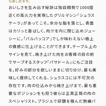
も楽しめます。
おいしさを生み出す秘訣は独自開発で1000度
近くの高火力を実現したグリルマシン「シュラス
ケーラ」があってこそ。余分な脂を落とし、表面
はカリっと香ばしく、肉汁を内に閉じ込めジュー
シーに。「バルバッコア」でしか味わえない極上
の食感に仕上げることができます。テーブル上の
サインを見て、焼き上げた肉をお客様の目の前
でサーブするスタッフ「パサドール」にもご注目
を。好みの部分を欲しいままに切り分け、最も美
味しく提供してくれる、シュラスコには不可欠の
存在です。肉の仕込みから焼き上げまで、最も重
要なポジションをも担う彼らは正真正銘の肉の
スペシャリスト。ブラジルで研鑚を積んだ熟練パ