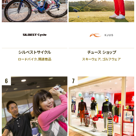
B1
B1
スポーツ、ライフスタイル、カフェ
ファッション、レストラン
B2
B2
レストラン、カフェ
ファッション、グッズ、カフェ、エン
ザ・リッツ・カールトン大阪連絡通路
タテインメント
ハービスホール連絡通路
←
→
ガーデンアべニュー
シルベストサイクル
チュース ショップ
阪神 大阪梅田駅
阪神 福島駅
（地下通路）
Osaka Metro 西梅田駅
JR 新福島駅
ロードバイク、関連商品
スキーウェア、ゴルフウェア
JR 大阪駅
6
7