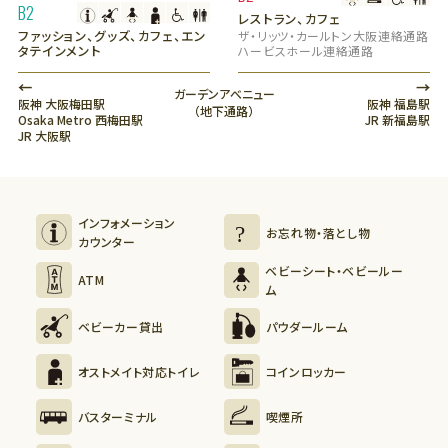
B2
レストラン、カフェ
ファッション、グッズ、カフェ、エン
ザ・リッツ・カールトン大阪連絡通路
タテインメント
ハービスホール連絡通路
←
→
ガーデンアべニュー
阪神 大阪梅田駅
阪神 福島駅
（地下通路）
Osaka Metro 西梅田駅
JR 新福島駅
JR 大阪駅
インフォメーション
お忘れ物・落とし物
カウンター
ベビーシート・ベビールー
ATM
ム
ベビーカー貸出
パウダールーム
オストメイト対応トイレ
コインロッカー
バスターミナル
喫煙所