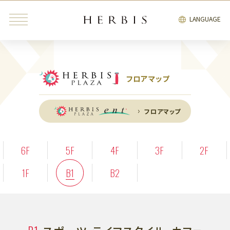
LANGUAGE
フロアマップ
みんなが検索中の“トレンドキーワード”
フロアマップ
インテリア
雑貨
カフェ
レストラン
ブライダル
6F
5F
4F
3F
2F
ファッション・
ビューティ＆
1F
B1
B2
インテリア
雑貨
リラクゼーション
サービス
エンタテインメント
ブライダル