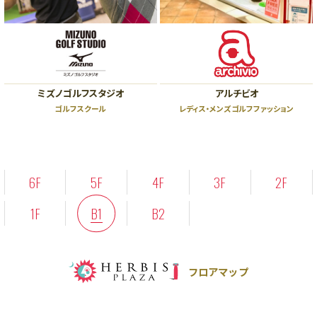
ショッピングフロア
PLAZA11:00～20:00 ENT11:00～20:00
レストランフロア
PLAZA11:00～22:30 ENT11:00～23:00
ビューティー＆スクールフロア
ENT11:00～21:00
※一部店舗により営業時間が異なります。
お問い合わせ｜TEL：06-6343-7500
（受付時間 10:00～20:00）
ミズノゴルフスタジオ
アルチビオ
ゴルフスクール
レディス・メンズゴルフファッション
休館日
｜不定休
6F
5F
4F
3F
2F
1F
B1
B2
フロアマップ