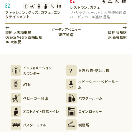
B2
B2
レストラン、カフェ
ファッション、グッズ、カフェ、エン
ザ・リッツ・カールトン大阪連絡通路
タテインメント
ハービスホール連絡通路
←
→
ガーデンアべニュー
阪神 大阪梅田駅
阪神 福島駅
（地下通路）
Osaka Metro 西梅田駅
JR 新福島駅
JR 大阪駅
インフォメーション
お忘れ物・落とし物
カウンター
ベビーシート・ベビールー
ATM
ム
ベビーカー貸出
パウダールーム
オストメイト対応トイレ
コインロッカー
バスターミナル
喫煙所