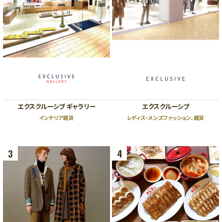
ビューティー、リラクゼーション、
スクール
5F
オフィス、クリニック
5F
ザ・リッツ・カールトン大阪連絡通路
レストラン
4F
4F
ショールーム、クリニック
ファッション、ライフスタイル、ブ
ライダル、カフェ
3F
エクスクルーシブ ギャラリー
エクスクルーシブ
ビューティー、スクール、クリニッ
3F
ク
インテリア雑貨
レディス・メンズファッション、雑貨
ライフスタイル、レストラン
2F
2F
ファッション、グッズ、カフェ、バー
3
4
ラグジュアリー、ブライダル、カフ
ェ
1F
ファッション、ラグジュアリー、グ
1F
ッズ、レストラン
ザ・リッツ・カールトン大阪連絡通路
ラグジュアリー、レストラン、カフ
ェ