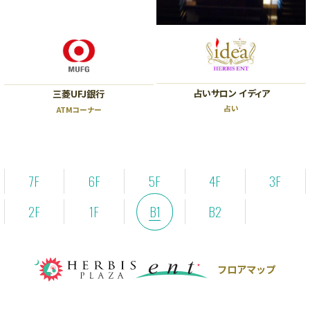
ショッピングフロア
PLAZA11:00～20:00 ENT11:00～20:00
レストランフロア
PLAZA11:00～22:30 ENT11:00～23:00
ビューティー＆スクールフロア
ENT11:00～21:00
※一部店舗により営業時間が異なります。
お問い合わせ｜TEL：06-6343-7500
（受付時間 10:00～20:00）
占いサロン イディア
三菱UFJ銀行
休館日
｜不定休
占い
ATMコーナー
7F
6F
5F
4F
3F
2F
1F
B1
B2
フロアマップ