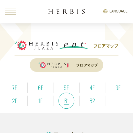
LANGUAGE
フロアマップ
みんなが検索中の“トレンドキーワード”
フロアマップ
インテリア
雑貨
カフェ
レストラン
ブライダル
7F
6F
5F
4F
3F
ファッション・
ビューティ＆
2F
1F
B1
B2
インテリア
雑貨
リラクゼーション
サービス
エンタテインメント
ブライダル