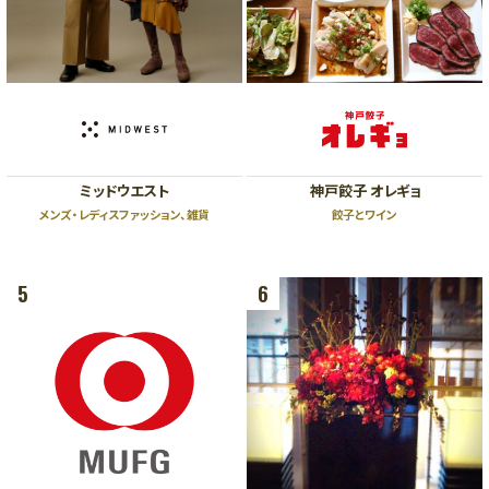
B1
B1
スポーツ、ライフスタイル、カフェ
ファッション、レストラン
B2
B2
レストラン、カフェ
ファッション、グッズ、カフェ、エン
ザ・リッツ・カールトン大阪連絡通路
タテインメント
ハービスホール連絡通路
←
→
ガーデンアべニュー
ミッドウエスト
神戸餃子 オレギョ
阪神 大阪梅田駅
阪神 福島駅
（地下通路）
Osaka Metro 西梅田駅
JR 新福島駅
メンズ・レディスファッション、雑貨
餃子とワイン
JR 大阪駅
5
6