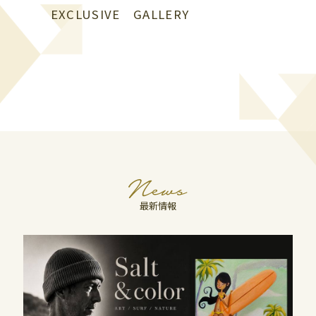
B1
B1
EXCLUSIVE GALLERY
スポーツ、ライフスタイル、カフェ
ファッション、レストラン
B2
B2
レストラン、カフェ
ファッション、グッズ、カフェ、エン
ザ・リッツ・カールトン大阪連絡通路
タテインメント
ハービスホール連絡通路
←
→
ガーデンアべニュー
阪神 大阪梅田駅
阪神 福島駅
（地下通路）
Osaka Metro 西梅田駅
JR 新福島駅
JR 大阪駅
最新情報