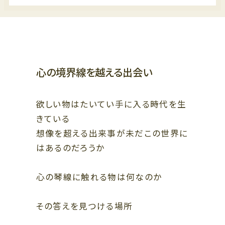
ビューティー、リラクゼーション、
スクール
5F
オフィス、クリニック
5F
ザ・リッツ・カールトン大阪連絡通路
レストラン
4F
心の境界線を越える出会い
4F
ショールーム、クリニック
ファッション、ライフスタイル、ブ
ライダル、カフェ
3F
欲しい物はたいてい手に入る時代を生
ビューティー、スクール、クリニッ
3F
きている
ク
ライフスタイル、レストラン
想像を超える出来事が未だこの世界に
2F
はあるのだろうか
2F
ファッション、グッズ、カフェ、バー
ラグジュアリー、ブライダル、カフ
ェ
1F
心の琴線に触れる物は何なのか
ファッション、ラグジュアリー、グ
1F
ッズ、レストラン
ザ・リッツ・カールトン大阪連絡通路
ラグジュアリー、レストラン、カフ
その答えを見つける場所
ェ