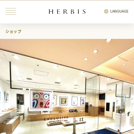
LANGUAGE
ショップ
みんなが検索中の“トレンドキーワード”
インテリア
雑貨
カフェ
レストラン
ブライダル
ファッション・
ビューティ＆
インテリア
雑貨
リラクゼーション
サービス
エンタテインメント
ブライダル