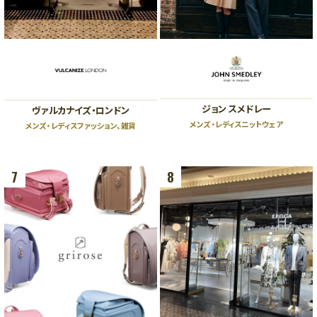
ショッピングフロア
PLAZA11:00～20:00 ENT11:00～20:00
レストランフロア
PLAZA11:00～22:30 ENT11:00～23:00
ビューティー＆スクールフロア
ENT11:00～21:00
※一部店舗により営業時間が異なります。
お問い合わせ｜TEL：06-6343-7500
（受付時間 10:00～20:00）
ジョン スメドレー
ヴァルカナイズ・ロンドン
休館日
｜不定休
メンズ・レディスニットウェア
メンズ・レディスファッション、雑貨
7
8