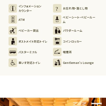
インフォメーション
お忘れ物・落とし物
カウンター
ベビーシート・ベビールー
ATM
ム
ベビーカー貸出
パウダールーム
オストメイト対応トイレ
コインロッカー
バスターミナル
喫煙所
車いす対応トイレ
Gentleman’s Lounge