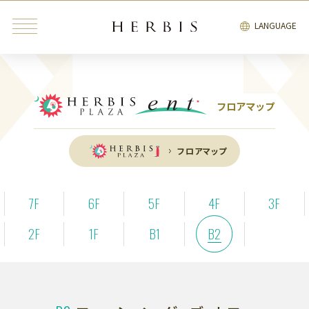
LANGUAGE
フロアマップ
みんなが検索中の“トレンドキーワード”
フロアマップ
インテリア
雑貨
カフェ
レストラン
ブライダル
7F
6F
5F
4F
3F
ファッション・
ビューティ＆
2F
1F
B1
B2
インテリア
雑貨
リラクゼーション
サービス
エンタテインメント
ブライダル