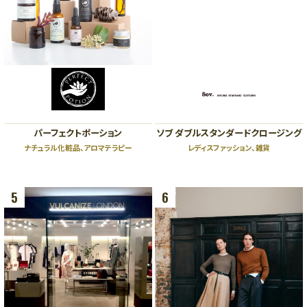
B1
B1
スポーツ、ライフスタイル、カフェ
ファッション、レストラン
B2
B2
レストラン、カフェ
ファッション、グッズ、カフェ、エン
ザ・リッツ・カールトン大阪連絡通路
タテインメント
ハービスホール連絡通路
←
→
ガーデンアべニュー
阪神 大阪梅田駅
阪神 福島駅
（地下通路）
パーフェクトポーション
ソブ ダブルスタンダードクロージング
Osaka Metro 西梅田駅
JR 新福島駅
JR 大阪駅
ナチュラル化粧品、アロマテラピー
レディスファッション、雑貨
5
6