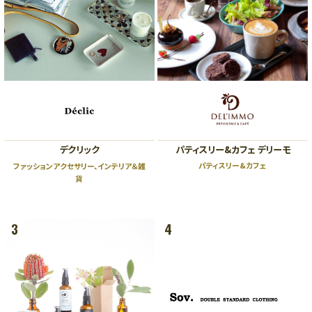
ビューティー、リラクゼーション、
スクール
5F
オフィス、クリニック
5F
ザ・リッツ・カールトン大阪連絡通路
レストラン
4F
4F
ショールーム、クリニック
ファッション、ライフスタイル、ブ
ライダル、カフェ
3F
デクリック
パティスリー&カフェ デリーモ
ビューティー、スクール、クリニッ
3F
ク
パティスリー&カフェ
ファッションアクセサリー、インテリア＆雑
ライフスタイル、レストラン
貨
2F
2F
ファッション、グッズ、カフェ、バー
3
4
ラグジュアリー、ブライダル、カフ
ェ
1F
ファッション、ラグジュアリー、グ
1F
ッズ、レストラン
ザ・リッツ・カールトン大阪連絡通路
ラグジュアリー、レストラン、カフ
ェ