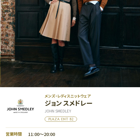
グルメ
フロアマップ
アクセス
LANGUAGE
メンズ・レディスニットウェア
ジョン スメドレー
フロアマップ
JOHN SMEDLEY
7F
PLAZA ENT B2
フロアマップ
レストラン、劇場
6F
11:00～20:00
営業時間
6F
オフィス、ショールーム