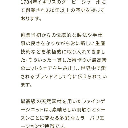
B1
1784年イギリスのダービーシャー州に
B1
スポーツ、ライフスタイル、カフェ
て創業され220年以上の歴史を持って
ファッション、レストラン
おります。
B2
B2
レストラン、カフェ
ファッション、グッズ、カフェ、エン
ザ・リッツ・カールトン大阪連絡通路
創業当初からの伝統的な製法や手仕
タテインメント
ハービスホール連絡通路
事の良さを守りながら常に新しい生産
←
→
ガーデンアべニュー
技術などを積極的に取り入れてきまし
阪神 大阪梅田駅
阪神 福島駅
（地下通路）
Osaka Metro 西梅田駅
JR 新福島駅
た。そういった一貫した物作りが最高級
JR 大阪駅
のニットウェアを生み出し、世界中で愛
されるブランドとして今に伝えられてい
ます。
最高級の天然素材を用いたファインゲ
ージニットは、素晴らしい肌触りとシー
ズンごとに変わる多彩なカラーバリエ
ーションが特徴です。