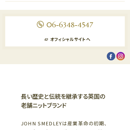
ビューティー、リラクゼーション、
スクール
5F
オフィス、クリニック
5F
06-6348-4547
ザ・リッツ・カールトン大阪連絡通路
レストラン
4F
オフィシャルサイトへ
4F
ショールーム、クリニック
ファッション、ライフスタイル、ブ
ライダル、カフェ
3F
ビューティー、スクール、クリニッ
3F
ク
ライフスタイル、レストラン
2F
2F
ファッション、グッズ、カフェ、バー
ラグジュアリー、ブライダル、カフ
長い歴史と伝統を継承する英国の
ェ
1F
老舗ニットブランド
ファッション、ラグジュアリー、グ
1F
ッズ、レストラン
ザ・リッツ・カールトン大阪連絡通路
ラグジュアリー、レストラン、カフ
ェ
JOHN SMEDLEYは産業革命の初期、