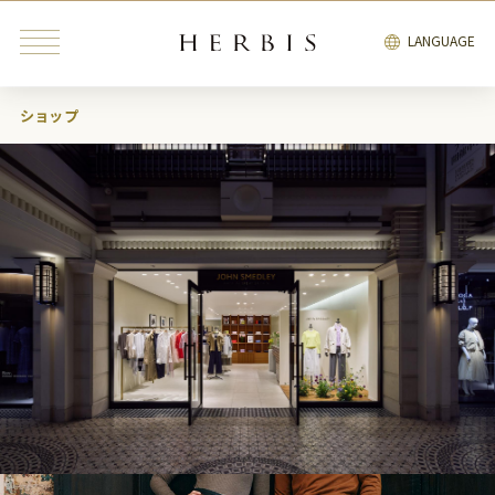
LANGUAGE
ショップ
みんなが検索中の“トレンドキーワード”
インテリア
雑貨
カフェ
レストラン
ブライダル
ファッション・
ビューティ＆
インテリア
雑貨
リラクゼーション
サービス
エンタテインメント
ブライダル