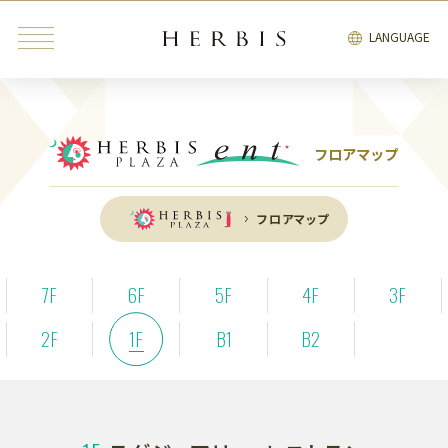
LANGUAGE
フロアマップ
みんなが検索中の“トレンドキーワード”
フロアマップ
インテリア
雑貨
カフェ
レストラン
ブライダル
7F
6F
5F
4F
3F
ファッション・
ビューティ＆
2F
1F
B1
B2
インテリア
雑貨
リラクゼーション
サービス
エンタテインメント
ブライダル