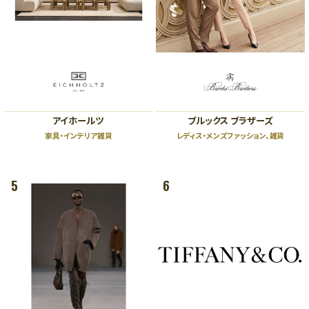
B1
B1
スポーツ、ライフスタイル、カフェ
ファッション、レストラン
B2
B2
レストラン、カフェ
ファッション、グッズ、カフェ、エン
ザ・リッツ・カールトン大阪連絡通路
タテインメント
ハービスホール連絡通路
←
→
ガーデンアべニュー
アイホールツ
ブルックス ブラザーズ
阪神 大阪梅田駅
阪神 福島駅
（地下通路）
Osaka Metro 西梅田駅
JR 新福島駅
家具・インテリア雑貨
レディス・メンズファッション、雑貨
JR 大阪駅
5
6