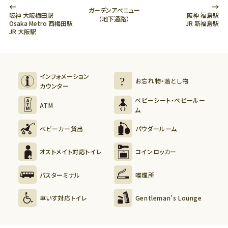
←
→
ガーデンアべニュー
阪神 大阪梅田駅
阪神 福島駅
（地下通路）
Osaka Metro 西梅田駅
JR 新福島駅
JR 大阪駅
インフォメーション
お忘れ物・落とし物
カウンター
ベビーシート・ベビールー
ATM
ム
ベビーカー貸出
パウダールーム
オストメイト対応トイレ
コインロッカー
バスターミナル
喫煙所
車いす対応トイレ
Gentleman’s Lounge