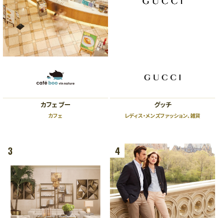
ビューティー、リラクゼーション、
スクール
5F
オフィス、クリニック
5F
ザ・リッツ・カールトン大阪連絡通路
レストラン
4F
4F
ショールーム、クリニック
ファッション、ライフスタイル、ブ
ライダル、カフェ
3F
カフェ ブー
グッチ
ビューティー、スクール、クリニッ
3F
ク
カフェ
レディス・メンズファッション、雑貨
ライフスタイル、レストラン
2F
2F
ファッション、グッズ、カフェ、バー
3
4
ラグジュアリー、ブライダル、カフ
ェ
1F
ファッション、ラグジュアリー、グ
1F
ッズ、レストラン
ザ・リッツ・カールトン大阪連絡通路
ラグジュアリー、レストラン、カフ
ェ