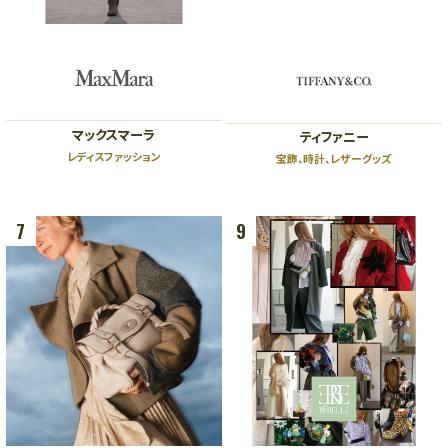
ショッピングフロア
PLAZA11:00～20:00 ENT11:00～20:00
レストランフロア
PLAZA11:00～22:30 ENT11:00～23:00
ビューティー＆スクールフロア
ENT11:00～21:00
※一部店舗により営業時間が異なります。
お問い合わせ｜TEL：06-6343-7500
（受付時間 10:00～20:00）
マックスマーラ
ティファニー
休館日
｜不定休
レディスファッション
宝飾、時計、レザーグッズ
7
9