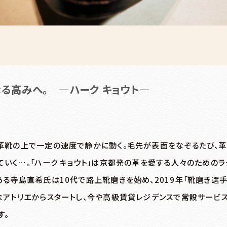
なる高みへ。 ―ハーク キョウト―
革靴の上で一定の速度で静かに動く。毛先が表面をなぞるたび、革
ていく…。「ハーク キョウト」は京都発の革を愛する人々のための
ある寺島直希氏は10代で路上靴磨きを始め、2019年「靴磨き選
なアトリエからスタートし、今や高級賃貸レジデンスで常設サービ
す。