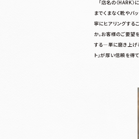
「店名の〈HARK
までくまなく靴やバ
寧にヒアリングする
か。お客様のご要望
する―単に磨き上げる
ト」が厚い信頼を得て