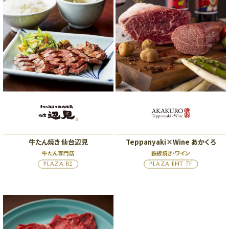
牛たん焼き 仙台辺見
Teppanyaki×Wine あかくろ
牛たん専門店
鉄板焼き・ワイン
PLAZA B2
PLAZA ENT 7F