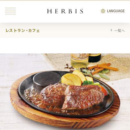
LANGUAGE
レストラン・カフェ
一覧へ
みんなが検索中の“トレンドキーワード”
インテリア
雑貨
カフェ
レストラン
ブライダル
ファッション・
ビューティ＆
インテリア
雑貨
リラクゼーション
サービス
エンタテインメント
ブライダル