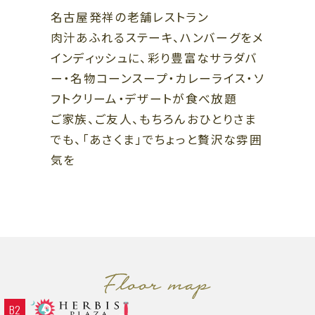
B1
B1
名古屋発祥の老舗レストラン
スポーツ、ライフスタイル、カフェ
ファッション、レストラン
肉汁あふれるステーキ、ハンバーグをメ
B2
インディッシュに、彩り豊富なサラダバ
B2
レストラン、カフェ
ー・名物コーンスープ・カレーライス・ソ
ファッション、グッズ、カフェ、エン
ザ・リッツ・カールトン大阪連絡通路
タテインメント
ハービスホール連絡通路
フトクリーム・デザートが食べ放題
←
→
ご家族、ご友人、もちろんおひとりさま
ガーデンアべニュー
阪神 大阪梅田駅
阪神 福島駅
（地下通路）
Osaka Metro 西梅田駅
JR 新福島駅
でも、「あさくま」でちょっと贅沢な雰囲
JR 大阪駅
気を
B2