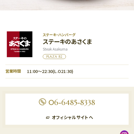
グルメ
フロアマップ
アクセス
ステーキ・ハンバーグ
ステーキのあさくま
LANGUAGE
Steak Asakuma
PLAZA B2
11:00～22:30(L.O21:30)
営業時間
06-6485-8338
フロアマップ
7F
オフィシャルサイトへ
フロアマップ
レストラン、劇場
6F
6F
オフィス、ショールーム