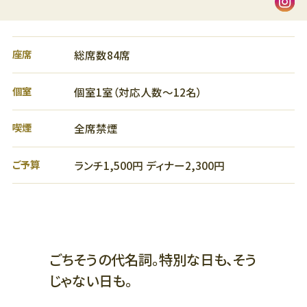
ビューティー、リラクゼーション、
スクール
5F
オフィス、クリニック
座席
5F
総席数84席
ザ・リッツ・カールトン大阪連絡通路
レストラン
4F
個室
個室1室（対応人数～12名）
4F
ショールーム、クリニック
ファッション、ライフスタイル、ブ
喫煙
全席禁煙
ライダル、カフェ
3F
ビューティー、スクール、クリニッ
3F
ク
ご予算
ランチ1,500円 ディナー2,300円
ライフスタイル、レストラン
2F
2F
ファッション、グッズ、カフェ、バー
ラグジュアリー、ブライダル、カフ
ェ
1F
ファッション、ラグジュアリー、グ
ごちそうの代名詞。特別な日も、そう
1F
ッズ、レストラン
じゃない日も。
ザ・リッツ・カールトン大阪連絡通路
ラグジュアリー、レストラン、カフ
ェ