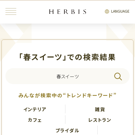
LANGUAGE
「春スイーツ」での検索結果
みんなが検索中の“トレンドキーワード”
インテリア
雑貨
カフェ
レストラン
ブライダル
みんなが検索中の“トレンドキーワード”
ファッション・
ビューティ＆
インテリア
雑貨
リラクゼーション
インテリア
雑貨
カフェ
レストラン
ブライダル
サービス
エンタテインメント
ブライダル