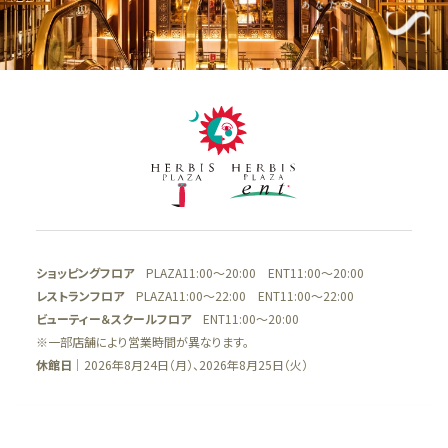
ビューティー、リラクゼーション、
スクール
5F
オフィス、クリニック
5F
ザ・リッツ・カールトン大阪連絡通路
レストラン
4F
4F
ショールーム、クリニック
ファッション、ライフスタイル、ブ
ライダル、カフェ
3F
ビューティー、スクール、クリニッ
3F
ク
ライフスタイル、レストラン
ショッピングフロア
PLAZA11:00～20:00 ENT11:00～20:00
2F
レストランフロア
PLAZA11:00～22:00 ENT11:00～22:00
2F
ファッション、グッズ、カフェ、バー
ビューティー＆スクールフロア
ENT11:00～20:00
ラグジュアリー、ブライダル、カフ
ェ
※一部店舗により営業時間が異なります。
1F
休館日
｜2026年8月24日（月）、2026年8月25日（火）
ファッション、ラグジュアリー、グ
1F
ッズ、レストラン
ザ・リッツ・カールトン大阪連絡通路
ラグジュアリー、レストラン、カフ
ェ