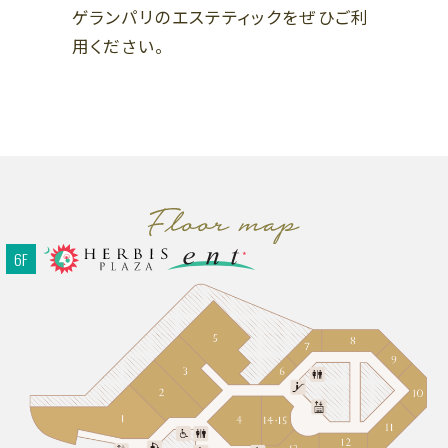
B1
ゲランパリのエステティックをぜひご利
B1
スポーツ、ライフスタイル、カフェ
ファッション、レストラン
用ください。
B2
B2
レストラン、カフェ
ファッション、グッズ、カフェ、エン
ザ・リッツ・カールトン大阪連絡通路
タテインメント
ハービスホール連絡通路
←
→
ガーデンアべニュー
阪神 大阪梅田駅
阪神 福島駅
（地下通路）
Osaka Metro 西梅田駅
JR 新福島駅
JR 大阪駅
6F