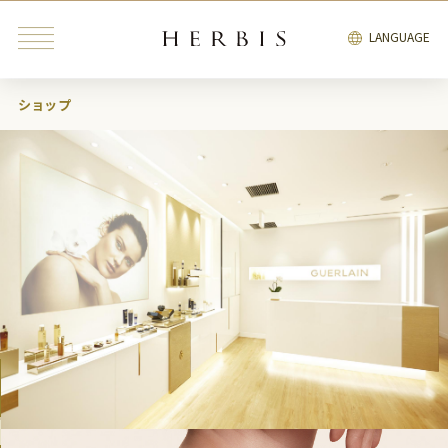
LANGUAGE
ショップ
みんなが検索中の“トレンドキーワード”
インテリア
雑貨
カフェ
レストラン
ブライダル
ファッション・
ビューティ＆
インテリア
雑貨
リラクゼーション
サービス
エンタテインメント
ブライダル