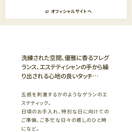
ビューティー、リラクゼーション、
スクール
オフィシャルサイトへ
5F
オフィス、クリニック
5F
ザ・リッツ・カールトン大阪連絡通路
レストラン
4F
4F
ショールーム、クリニック
ファッション、ライフスタイル、ブ
ライダル、カフェ
洗練された空間、優雅に香るフレグ
3F
ランス、エステティシャンの手から繰
ビューティー、スクール、クリニッ
3F
ク
り出される心地の良いタッチ…
ライフスタイル、レストラン
2F
2F
ファッション、グッズ、カフェ、バー
五感を刺激するかのようなゲランのエ
ラグジュアリー、ブライダル、カフ
ェ
1F
ステティック。
ファッション、ラグジュアリー、グ
日頃のお手入れ、特別な日に向けての
1F
ッズ、レストラン
ご準備、ご多忙な日々の癒しのひと時
ザ・リッツ・カールトン大阪連絡通路
ラグジュアリー、レストラン、カフ
ェ
になど。