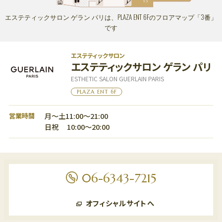
ショッピングフロア
PLAZA11:00～20:00 ENT11:00～20:00
エステティックサロン ゲラン パリは、PLAZA ENT 6Fのフロアマップ「3番」
レストランフロア
PLAZA11:00～22:30 ENT11:00～23:00
です
ビューティー＆スクールフロア
ENT11:00～21:00
※一部店舗により営業時間が異なります。
エステティックサロン
お問い合わせ｜TEL：06-6343-7500
（受付時間 10:00～20:00）
エステティックサロン ゲラン パリ
休館日
｜不定休
ESTHETIC SALON GUERLAIN PARIS
PLAZA ENT 6F
月～土11:00～21:00
営業時間
日祝 10:00～20:00
06-6343-7215
オフィシャルサイトへ