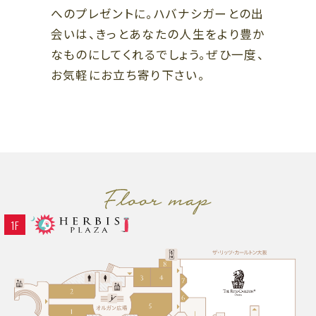
B1
B1
へのプレゼントに。ハバナシガーとの出
スポーツ、ライフスタイル、カフェ
ファッション、レストラン
会いは、きっとあなたの人生をより豊か
B2
なものにしてくれるでしょう。ぜひ一度、
B2
レストラン、カフェ
お気軽にお立ち寄り下さい。
ファッション、グッズ、カフェ、エン
ザ・リッツ・カールトン大阪連絡通路
タテインメント
ハービスホール連絡通路
←
→
ガーデンアべニュー
阪神 大阪梅田駅
阪神 福島駅
（地下通路）
Osaka Metro 西梅田駅
JR 新福島駅
JR 大阪駅
1F