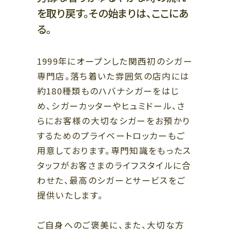
を取り戻す。その始まりは、ここにあ
ビューティー、リラクゼーション、
スクール
5F
る。
オフィス、クリニック
5F
ザ・リッツ・カールトン大阪連絡通路
レストラン
1999年にオープンした関西初のシガー
4F
専門店。落ち着いた雰囲気の店内には
4F
ショールーム、クリニック
ファッション、ライフスタイル、ブ
約180種類ものハバナシガーをはじ
ライダル、カフェ
3F
め、シガーカッターやヒュミドール、さ
ビューティー、スクール、クリニッ
3F
らにお客様の大切なシガーをお預かり
ク
ライフスタイル、レストラン
するためのプライベートロッカーもご
2F
用意しております。専門知識をもったス
2F
ファッション、グッズ、カフェ、バー
タッフがお客さまのライフスタイルに合
ラグジュアリー、ブライダル、カフ
ェ
1F
わせた、最高のシガーとサービスをご
ファッション、ラグジュアリー、グ
提供いたします。
1F
ッズ、レストラン
ザ・リッツ・カールトン大阪連絡通路
ラグジュアリー、レストラン、カフ
ェ
ご自身へのご褒美に、また、大切な方