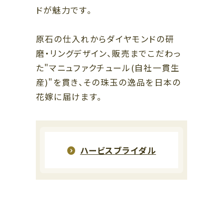
B1
B1
ドが魅力です。
スポーツ、ライフスタイル、カフェ
ファッション、レストラン
B2
原石の仕入れからダイヤモンドの研
B2
レストラン、カフェ
磨・リングデザイン、販売までこだわっ
ファッション、グッズ、カフェ、エン
ザ・リッツ・カールトン大阪連絡通路
タテインメント
ハービスホール連絡通路
た"マニュファクチュール(自社一貫生
←
→
産)"を貫き、その珠玉の逸品を日本の
ガーデンアべニュー
阪神 大阪梅田駅
阪神 福島駅
（地下通路）
花嫁に届けます。
Osaka Metro 西梅田駅
JR 新福島駅
JR 大阪駅
ハービスブライダル