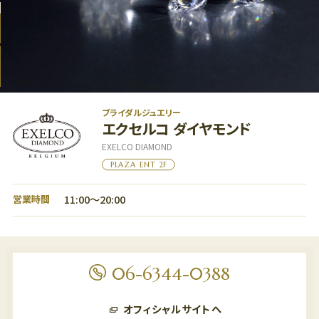
グルメ
フロアマップ
アクセス
LANGUAGE
ブライダルジュエリー
エクセルコ ダイヤモンド
EXELCO DIAMOND
PLAZA ENT 2F
11:00～20:00
営業時間
フロアマップ
7F
06-6344-0388
フロアマップ
レストラン、劇場
6F
オフィシャルサイトへ
6F
オフィス、ショールーム