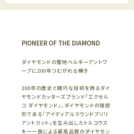
ビューティー、リラクゼーション、
スクール
5F
オフィス、クリニック
5F
ザ・リッツ・カールトン大阪連絡通路
レストラン
4F
PIONEER OF THE DIAMOND
4F
ショールーム、クリニック
ファッション、ライフスタイル、ブ
ライダル、カフェ
3F
ダイヤモンドの聖地ベルギーアントワ
ビューティー、スクール、クリニッ
3F
ープに200年つむがれる輝き
ク
ライフスタイル、レストラン
2F
200年の歴史と精巧な技術を誇るダイ
2F
ファッション、グッズ、カフェ、バー
ヤモンドカッターズブランド「エクセル
ラグジュアリー、ブライダル、カフ
ェ
1F
コ ダイヤモンド」。ダイヤモンドの理想
ファッション、ラグジュアリー、グ
形である「アイディアルラウンドブリリ
1F
ッズ、レストラン
ザ・リッツ・カールトン大阪連絡通路
ラグジュアリー、レストラン、カフ
アントカット」を生み出したトルコウス
ェ
キー一族による最高品質のダイヤモン