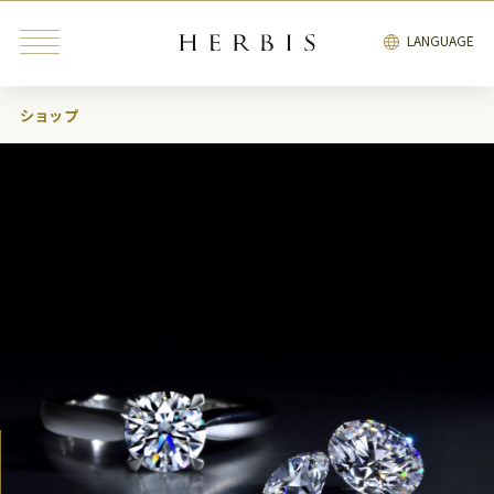
LANGUAGE
ショップ
みんなが検索中の“トレンドキーワード”
インテリア
雑貨
カフェ
レストラン
ブライダル
ファッション・
ビューティ＆
インテリア
雑貨
リラクゼーション
サービス
エンタテインメント
ブライダル