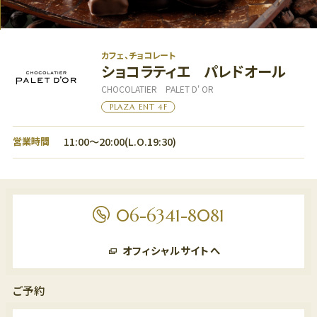
カフェ、チョコレート
ショコラティエ パレドオール
グルメ
フロアマップ
アクセス
CHOCOLATIER PALET D' OR
LANGUAGE
PLAZA ENT 4F
11:00～20:00(L.O.19:30)
営業時間
06-6341-8081
フロアマップ
オフィシャルサイトへ
7F
フロアマップ
レストラン、劇場
ご予約
6F
6F
オフィス、ショールーム