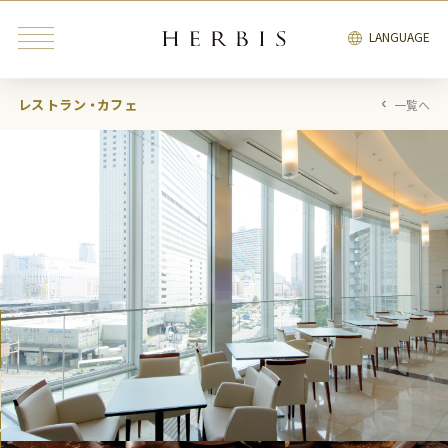
LANGUAGE
レストラン・カフェ
一覧へ
みんなが検索中の“トレンドキーワード”
インテリア
雑貨
カフェ
レストラン
ブライダル
ファッション・
ビューティ＆
インテリア
雑貨
リラクゼーション
サービス
エンタテインメント
ブライダル