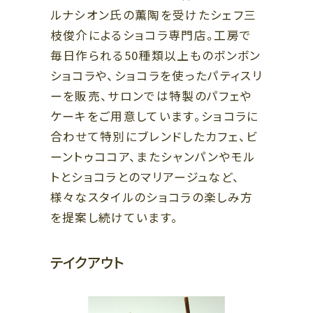
B1
B1
ルナシオン氏の薫陶を受けたシェフ三
スポーツ、ライフスタイル、カフェ
ファッション、レストラン
枝俊介によるショコラ専門店。工房で
B2
毎日作られる50種類以上ものボンボン
B2
レストラン、カフェ
ショコラや、ショコラを使ったパティスリ
ファッション、グッズ、カフェ、エン
ザ・リッツ・カールトン大阪連絡通路
タテインメント
ハービスホール連絡通路
ーを販売、サロンでは特製のパフェや
←
→
ケーキをご用意しています。ショコラに
ガーデンアべニュー
阪神 大阪梅田駅
阪神 福島駅
（地下通路）
合わせて特別にブレンドしたカフェ、ビ
Osaka Metro 西梅田駅
JR 新福島駅
JR 大阪駅
ーントゥココア、またシャンパンやモル
トとショコラとのマリアージュなど、
様々なスタイルのショコラの楽しみ方
を提案し続けています。
テイクアウト