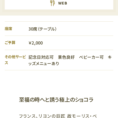
WEB
ビューティー、リラクゼーション、
スクール
5F
オフィス、クリニック
5F
ザ・リッツ・カールトン大阪連絡通路
レストラン
座席
30席（テーブル）
4F
4F
ショールーム、クリニック
ご予算
￥2,000
ファッション、ライフスタイル、ブ
ライダル、カフェ
3F
その他サービ
記念日対応可 景色良好 ベビーカー可 キ
ビューティー、スクール、クリニッ
3F
ス
ク
ッズメニューあり
ライフスタイル、レストラン
2F
2F
ファッション、グッズ、カフェ、バー
ラグジュアリー、ブライダル、カフ
ェ
1F
至福の時へと誘う極上のショコラ
ファッション、ラグジュアリー、グ
1F
ッズ、レストラン
ザ・リッツ・カールトン大阪連絡通路
ラグジュアリー、レストラン、カフ
ェ
フランス、リヨンの巨匠 故モーリス・ベ