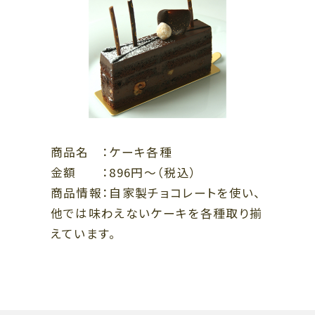
ショッピングフロア
PLAZA11:00～20:00 ENT11:00～20:00
レストランフロア
PLAZA11:00～22:30 ENT11:00～23:00
ビューティー＆スクールフロア
ENT11:00～21:00
※一部店舗により営業時間が異なります。
お問い合わせ｜TEL：06-6343-7500
（受付時間 10:00～20:00）
休館日
｜不定休
商品名 ：ケーキ各種
金額 ：896円～（税込）
商品情報：自家製チョコレートを使い、
他では味わえないケーキを各種取り揃
えています。